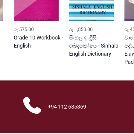
ADD TO CART
ADD TO CART
රු
575.00
රු
1,850.00
රු
40
Grade 10 Workbook -
සිංහල ඉංග්‍රීසි
වාහ
English
ශබ්දකෝෂය - Sinhala
පද්
English Dictionary
Ela
Pad
+94 112 685369