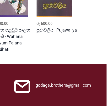
ADD TO CART
ADD TO CART
0.00
රු
600.00
න එළවුම් පාලන
පූජාවලිය - Pujawaliya
ධති - Wahana
wum Palana
dhati
godage.brothers@gmail.com