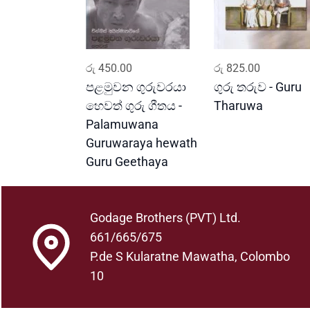
ADD TO CART
ADD TO CART
රු
450.00
රු
825.00
පළමුවන ගුරුවරයා
ගුරු තරුව - Guru
හෙවත් ගුරු ගීතය -
Tharuwa
Palamuwana
Guruwaraya hewath
Guru Geethaya
Godage Brothers (PVT) Ltd.
661/665/675
P.de S Kularatne Mawatha, Colombo
10