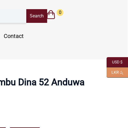
0
Contact
USD $
LKR රු
mbu Dina 52 Anduwa