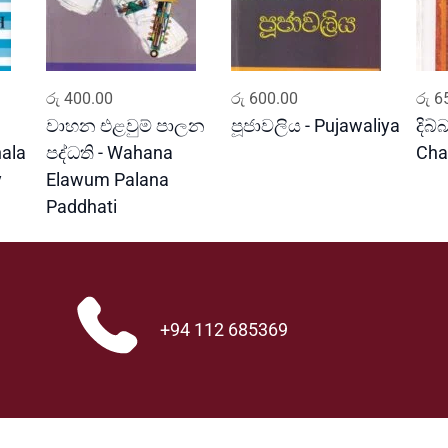
ADD TO CART
ADD TO CART
රු
400.00
රු
600.00
රු
65
වාහන එළවුම් පාලන
පූජාවලිය - Pujawaliya
දිබ්
ala
පද්ධති - Wahana
Cha
y
Elawum Palana
Paddhati
+94 112 685369