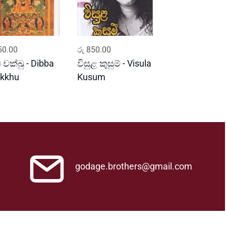
ADD TO CART
ADD TO CART
0.00
රු
850.00
බ චක්ඛු - Dibba
විසුළ කුසුම් - Visula
kkhu
Kusum
godage.brothers@gmail.com