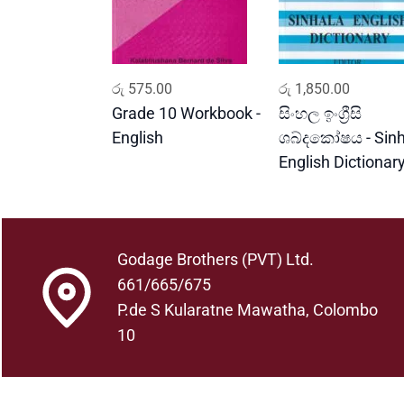
ADD TO CART
ADD TO CART
රු
575.00
රු
1,850.00
Grade 10 Workbook -
සිංහල ඉංග්‍රීසි
English
ශබ්දකෝෂය - Sinh
English Dictionar
Godage Brothers (PVT) Ltd.
661/665/675
P.de S Kularatne Mawatha, Colombo
10