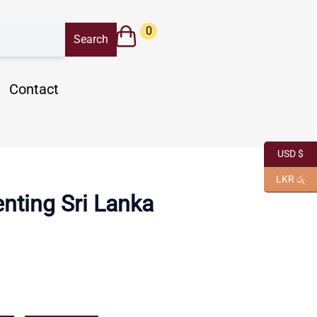
0
Contact
USD $
LKR රු
nting Sri Lanka