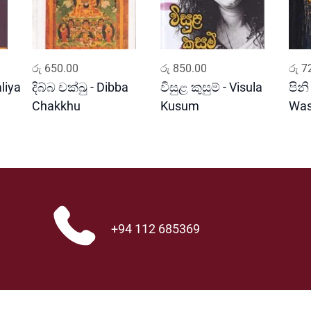
ADD TO CART
ADD TO CART
රු
650.00
රු
850.00
රු
72
liya
දිබ්බ චක්ඛු - Dibba
විසුළ කුසුම් - Visula
පිනි
Chakkhu
Kusum
Wa
+94 112 685369