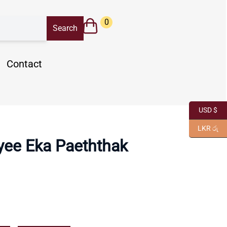
0
Contact
USD $
LKR රු
yee Eka Paeththak