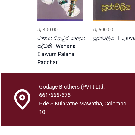
ADD TO CART
ADD TO CART
රු
400.00
රු
600.00
වාහන එළවුම් පාලන
පූජාවලිය - Pujawa
පද්ධති - Wahana
Elawum Palana
Paddhati
Godage Brothers (PVT) Ltd.
661/665/675
P.de S Kularatne Mawatha, Colombo
10