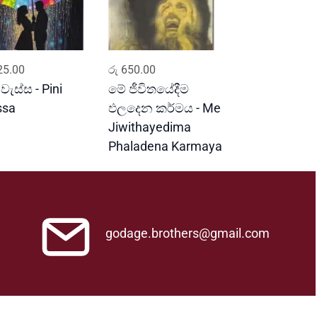
ADD TO CART
ADD TO CART
5.00
රු
650.00
 වැස්ස - Pini
මේ ජීවිතයේදීම
ssa
ඵලදෙන කර්මය - Me
Jiwithayedima
Phaladena Karmaya
godage.brothers@gmail.com