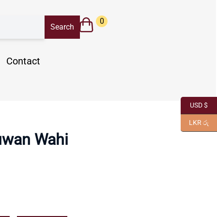
0
Contact
USD $
LKR රු
uwan Wahi