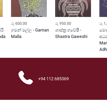
ADD TO CART
ADD TO CART
රු
600.00
රු
950.00
රු
1,
රී
ගමන් මල්ල - Gaman
ශාස්ත්‍ර ගවේෂී -
මො
nda
Malla
Shastra Gaweshi
අධ්
Man
Adh
+94 112 685369