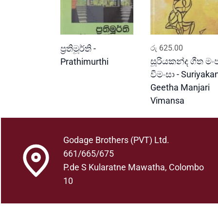
READ MORE
ADD TO CART
ප්‍රතිමූර්ති -
රු
625.00
සූරියකන්ද ගීත මංජ
Prathimurthi
වීමංසා - Suriyaka
Geetha Manjari
Vimansa
Godage Brothers (PVT) Ltd.
661/665/675
P.de S Kularatne Mawatha, Colombo
10