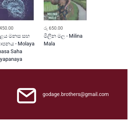
ADD TO CART
ADD TO CART
450.00
රු
650.00
ළය මනස සහ
මිලින මල - Milina
‍යාපනය - Molaya
Mala
asa Saha
yapanaya
godage.brothers@gmail.com