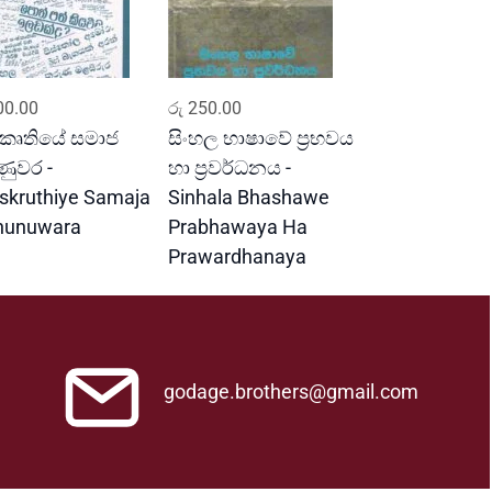
ADD TO CART
ADD TO CART
0.00
රු
250.00
්කෘතියේ සමාජ
සිංහල භාෂාවේ ප්‍රභවය
ණුවර -
හා ප්‍රවර්ධනය -
skruthiye Samaja
Sinhala Bhashawe
unuwara
Prabhawaya Ha
Prawardhanaya
godage.brothers@gmail.com