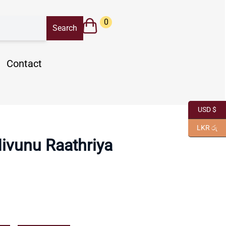
0
Contact
USD $
LKR රු
ivunu Raathriya