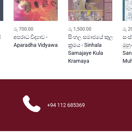
ADD TO CART
ADD TO CART
රු
700.00
රු
1,500.00
රු
20
ජ
අපරාධ විද්‍යාව -
සිංහල සමාජයේ කුල
සංස
Aparadha Vidyawa
ක්‍රමය - Sinhala
මුහු
Samajaye Kula
San
Kramaya
Muh
+94 112 685369