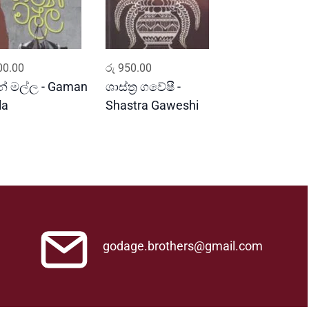
ADD TO CART
ADD TO CART
0.00
රු
950.00
් මල්ල - Gaman
ශාස්ත්‍ර ගවේෂී -
la
Shastra Gaweshi
godage.brothers@gmail.com