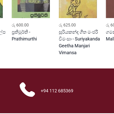
ADD TO CART
ADD TO CART
රු
600.00
රු
625.00
රු
60
ල්ප
ප්‍රතිමූර්ති -
සූරියකන්ද ගීත මංජරී
ගමන
Prathimurthi
වීමංසා - Suriyakanda
Mal
Geetha Manjari
Vimansa
+94 112 685369