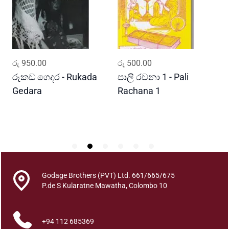
a
l
a
v
i
ADD TO CART
ADD TO CART
රු
950.00
රු
500.00
ර
r
u
රූකඩ ගෙදර - Rukada
පාලි රචනා 1 - Pali
ආ
s
Gedara
Rachana 1
ව
v
S
i
p
l
a
w
a
Godage Brothers (PVT) Ltd. 661/665/675
y
P.de S Kularatne Mawatha, Colombo 10
a
q
+94 112 685369
u