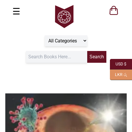
☰
USD $
LKR රු