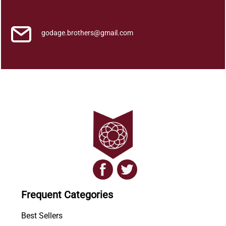
a
n
t
godage.brothers@gmail.com
i
t
y
Frequent Categories
Best Sellers