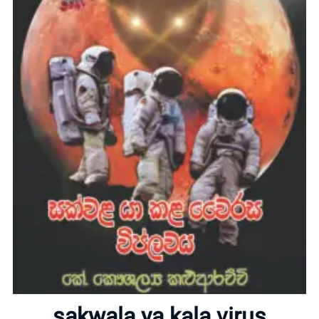
Home
About
sakwala ya kala virus