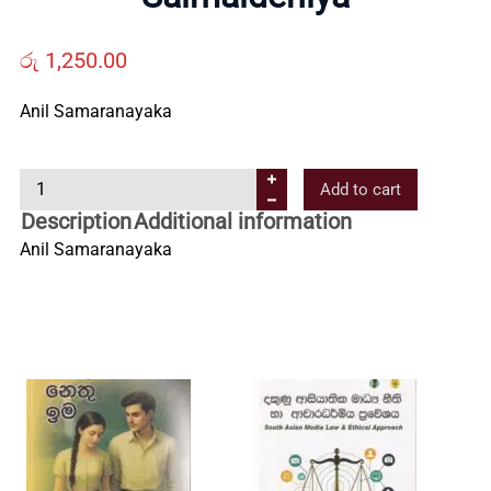
Us
රු
1,250.00
Contact
Anil Samaranayaka
Us
S
Add to cart
a
Description
Additional information
l
All
Anil Samaranayaka
m
a
Categories
l
d
e
n
i
y
a