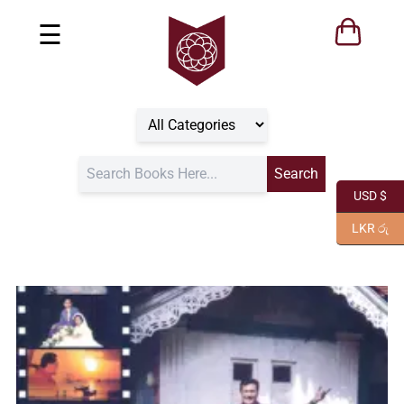
☰
USD $
LKR රු