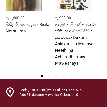
q
u
a
ADD TO CART
ADD TO CART
රු
1,600.00
රු
900.00
ර
n
t
සිසිලයි නෙතු ඉම - Sisilai
දකුණු ආසියාතික මාධ්‍ය
ච
i
Nethu Ima
නීති හා ආචාරධර්මීය
t
ප්‍රවේශය - Dakunu
y
Asiayathika Madhya
Neethi ha
Acharadharmiya
Praweshaya
Godage Brothers (PVT) Ltd. 661/665/675
P.de S Kularatne Mawatha, Colombo 10