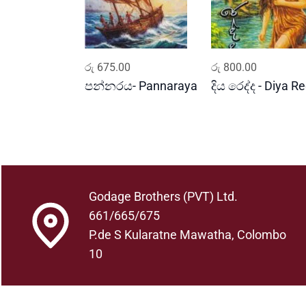
ADD TO CART
ADD TO CART
රු
675.00
රු
800.00
පන්නරය- Pannaraya
දිය රෙද්ද - Diya R
Godage Brothers (PVT) Ltd.
661/665/675
P.de S Kularatne Mawatha, Colombo
10