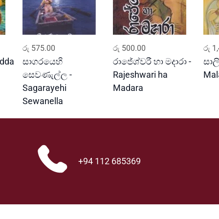
u
a
n
t
ADD TO CART
ADD TO CART
i
රු
575.00
රු
500.00
රු
1,
t
edda
සාගරයෙහි
රාජේශ්වරී හා මදාරා -
සාලි
y
සෙවණැල්ල -
Rajeshwari ha
Mal
Sagarayehi
Madara
Sewanella
+94 112 685369