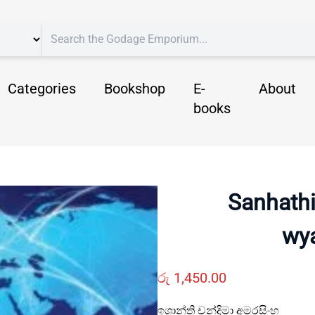
Categories
Bookshop
E-
About
books
Sanhathi
wy
රු
1,450.00
ඉශාන්ති චන්දිමා අමරසිංහ