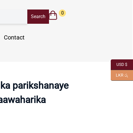
0
Contact
USD $
LKR රු
ka parikshanaye
aawaharika