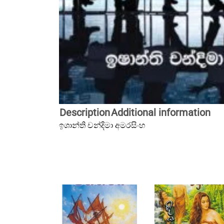
Description
Additional information
ඉශාන්ති චන්දිමා අමරසිංහ