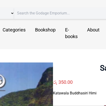
Categories
Bookshop
E-
About
books
S
රු
350.00
Katawala Buddhasiri Himi