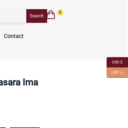
0
Contact
USD $
LKR රු
asara Ima