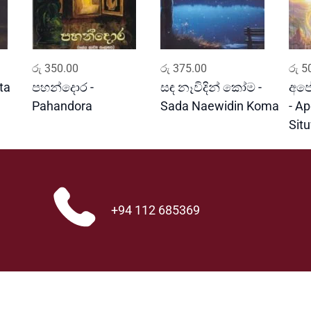
ADD TO CART
ADD TO CART
රු
350.00
රු
375.00
රු
50
ta
පහන්දොර -
සඳ නෑවිදින් කෝම -
අපේ
Pahandora
Sada Naewidin Koma
- A
Sit
+94 112 685369