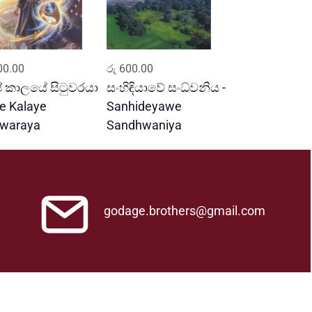
ADD TO CART
ADD TO CART
0.00
රු
600.00
 කාලයේ සිටුවරයා
සංහිඳියාවේ සංධ්වනිය -
pe Kalaye
Sanhideyawe
uwaraya
Sandhwaniya
godage.brothers@gmail.com