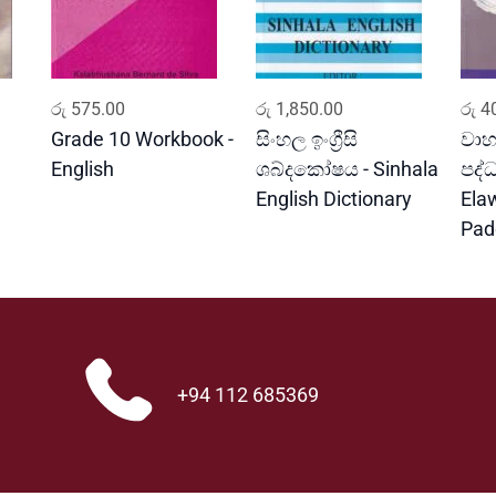
ADD TO CART
ADD TO CART
රු
575.00
රු
1,850.00
රු
40
Grade 10 Workbook -
සිංහල ඉංග්‍රීසි
වාහ
English
ශබ්දකෝෂය - Sinhala
පද්
English Dictionary
Ela
Pad
+94 112 685369