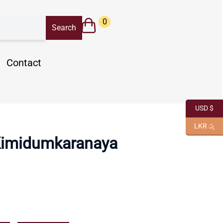
0
Contact
USD $
LKR රු
imidumkaranaya