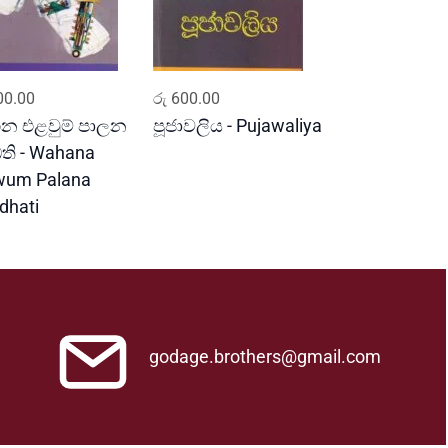
ADD TO CART
ADD TO CART
0.00
රු
600.00
න එළවුම් පාලන
පූජාවලිය - Pujawaliya
ධති - Wahana
wum Palana
dhati
godage.brothers@gmail.com