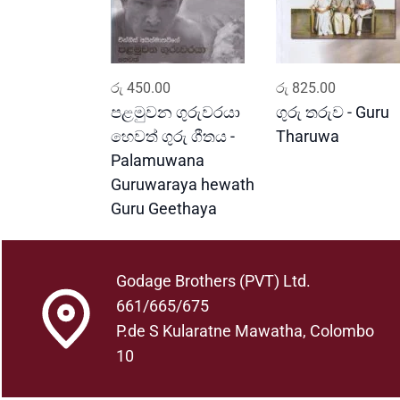
ADD TO CART
ADD TO CART
රු
450.00
රු
825.00
පළමුවන ගුරුවරයා
ගුරු තරුව - Guru
හෙවත් ගුරු ගීතය -
Tharuwa
Palamuwana
Guruwaraya hewath
Guru Geethaya
Godage Brothers (PVT) Ltd.
661/665/675
P.de S Kularatne Mawatha, Colombo
10