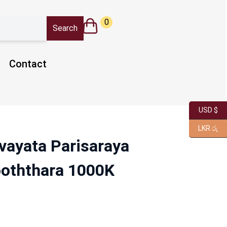
0
Contact
USD $
LKR රු
vayata Parisaraya
oththara 1000K