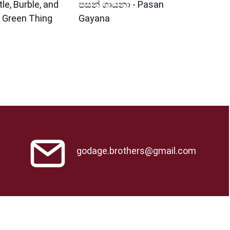
le, Burble, and
පසන් ගායනා - Pasan
 Green Thing
Gayana
godage.brothers@gmail.com