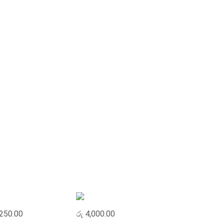
ADD TO CART
ADD TO CART
250.00
රු
4,000.00