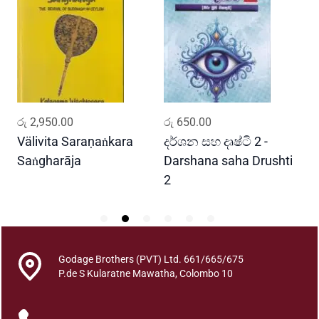
s
a
n
a
k
r
u
ADD TO CART
ADD TO CART
රු
2,950.00
රු
650.00
ර
t
h
Välivita Saraṇaṅkara
දර්ශන සහ දෘෂ්ටි 2 -
ය
a
Saṅgharāja
Darshana saha Drushti
A
n
2
a
t
y
a
k
Godage Brothers (PVT) Ltd. 661/665/675
P.de S Kularatne Mawatha, Colombo 10
a
l
a