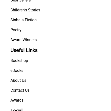
Best Sellers
a
Children's Stories
v
e
Sinhala Fiction
s
h
Poetry
a
Award Winners
y
a
Useful Links
q
u
Bookshop
a
n
eBooks
t
About Us
i
t
Contact Us
y
Awards
Legal