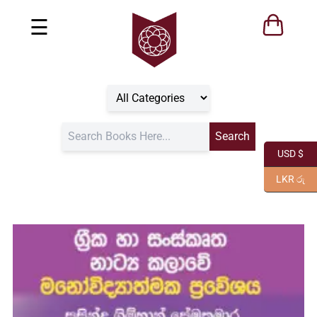
☰
USD $
LKR රු