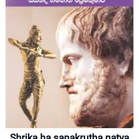
Home
About
Shrika ha sanakrutha natya