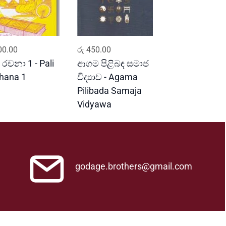
ADD TO CART
ADD TO CART
0.00
රු
450.00
 රචනා 1 - Pali
ආගම පිළිබඳ සමාජ
hana 1
විද්‍යාව - Agama
Pilibada Samaja
Vidyawa
godage.brothers@gmail.com