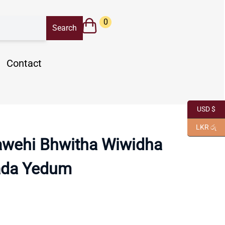
0
Contact
USD $
LKR රු
awehi Bhwitha Wiwidha
da Yedum