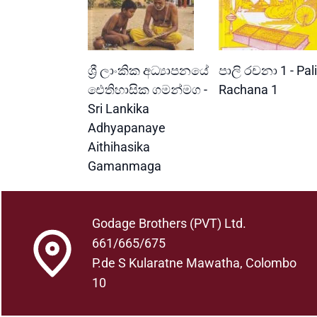
READ MORE
READ MORE
ශ්‍රී ලාංකික අධ්‍යාපනයේ
පාලි රචනා 1 - Pali
ඓතිහාසික ගමන්මග -
Rachana 1
Sri Lankika
Adhyapanaye
Aithihasika
Gamanmaga
Godage Brothers (PVT) Ltd.
661/665/675
P.de S Kularatne Mawatha, Colombo
10