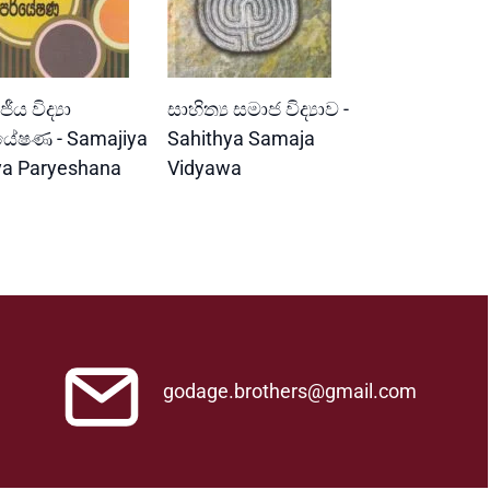
READ MORE
READ MORE
ීය විද්‍යා
සාහිත්‍ය සමාජ විද්‍යාව -
යේෂණ - Samajiya
Sahithya Samaja
ya Paryeshana
Vidyawa
godage.brothers@gmail.com