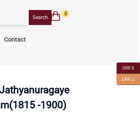
0
Contact
USD $
LKR රු
 Jathyanuragaye
m(1815 -1900)