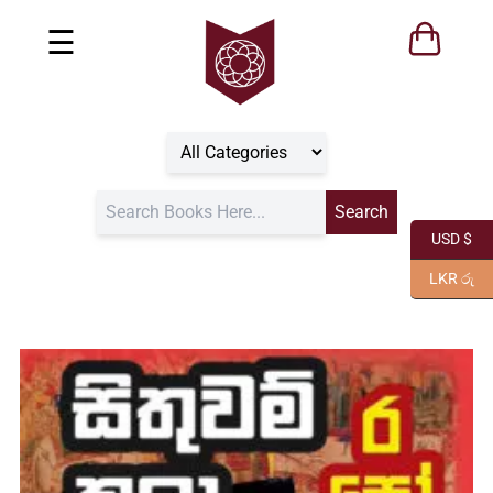
☰
USD $
LKR රු