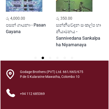
R
a
s
ADD TO CART
ADD TO CART
රු
4,000.00
රු
350.00
ර
o
d
e
පසන් ගායනා - Pasan
සන්නිවේදන සංකල්ප හා
ප
p
Gayana
නියාමනය -
a
Sannivedana Sankalpa
d
ha Niyamanaya
i
n
i
q
u
Godage Brothers (PVT) Ltd. 661/665/675
a
P.de S Kularatne Mawatha, Colombo 10
n
t
+94 112 685369
i
t
y