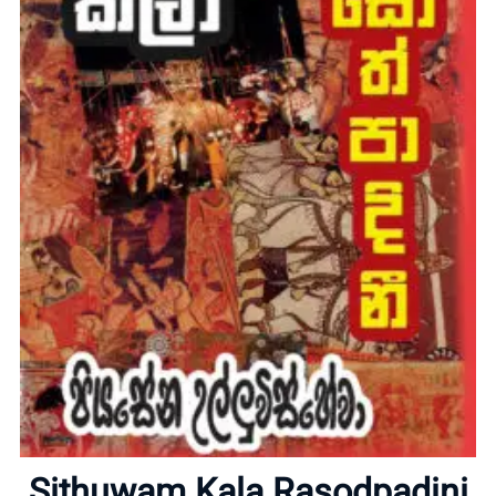
Home
About
Sithuwam Kala Rasodpadini