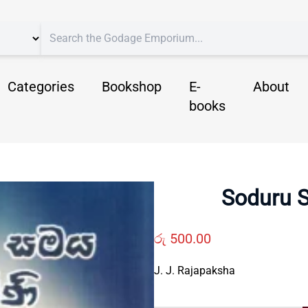
Categories
Bookshop
E-
About
books
Soduru 
රු
500.00
J. J. Rajapaksha