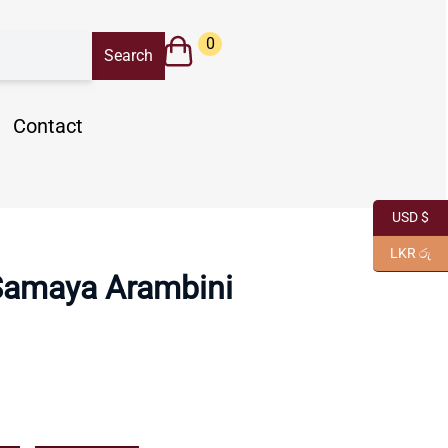
0
Contact
USD $
LKR රු
Samaya Arambini