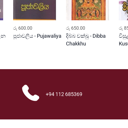
ADD TO CART
ADD TO CART
රු
600.00
රු
650.00
රු
85
ාලන
පූජාවලිය - Pujawaliya
දිබ්බ චක්ඛු - Dibba
විසු
Chakkhu
Ku
+94 112 685369