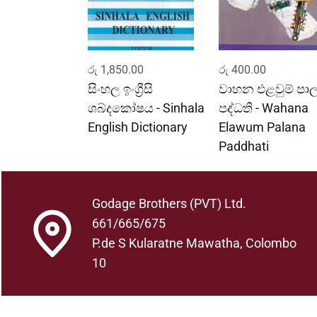
ADD TO CART
ADD TO CART
රු
1,850.00
රු
400.00
සිංහල ඉංග්‍රීසි
වාහන එළවුම් ප
ශබ්දකෝෂය - Sinhala
පද්ධති - Wahana
English Dictionary
Elawum Palana
Paddhati
Godage Brothers (PVT) Ltd.
661/665/675
P.de S Kularatne Mawatha, Colombo
10