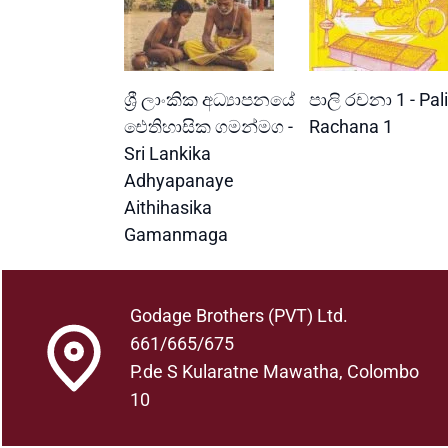
READ MORE
READ MORE
ශ්‍රී ලාංකික අධ්‍යාපනයේ
පාලි රචනා 1 - Pali
ඓතිහාසික ගමන්මග -
Rachana 1
Sri Lankika
Adhyapanaye
Aithihasika
Gamanmaga
Godage Brothers (PVT) Ltd.
661/665/675
P.de S Kularatne Mawatha, Colombo
10