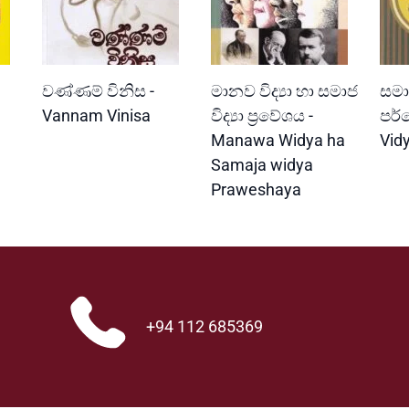
READ MORE
READ MORE
වණ්ණම් විනිස -
මානව විද්‍යා හා සමාජ
සමාජ
Vannam Vinisa
විද්‍යා ප්‍රවේශය -
පර්
Manawa Widya ha
Vid
Samaja widya
Praweshaya
+94 112 685369