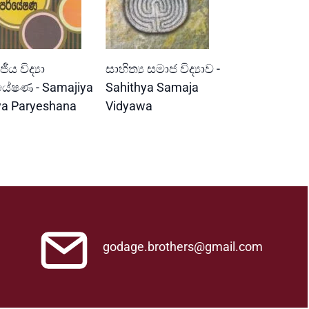
READ MORE
READ MORE
ීය විද්‍යා
සාහිත්‍ය සමාජ විද්‍යාව -
යේෂණ - Samajiya
Sahithya Samaja
ya Paryeshana
Vidyawa
godage.brothers@gmail.com