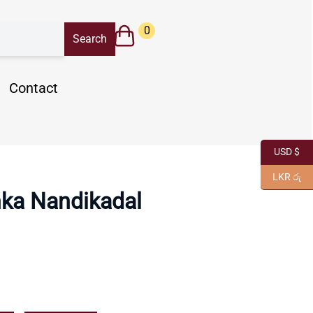
0
Contact
USD $
LKR රු
nka Nandikadal