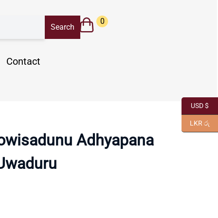
0
Contact
USD $
LKR රු
Nowisadunu Adhyapana
Uwaduru