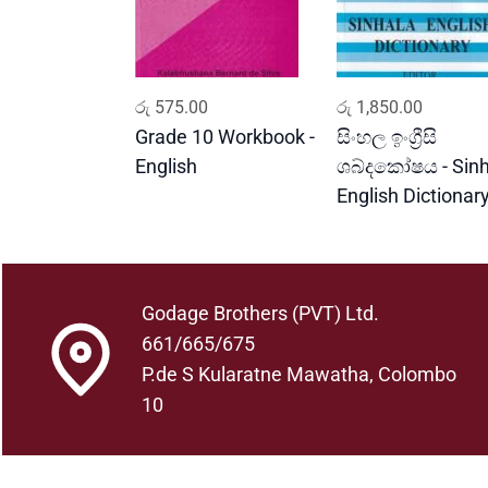
ADD TO CART
ADD TO CART
රු
575.00
රු
1,850.00
Grade 10 Workbook -
සිංහල ඉංග්‍රීසි
English
ශබ්දකෝෂය - Sinh
English Dictionar
Godage Brothers (PVT) Ltd.
661/665/675
P.de S Kularatne Mawatha, Colombo
10