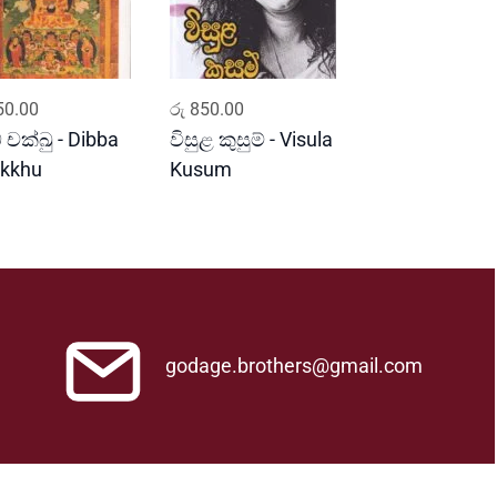
ADD TO CART
ADD TO CART
0.00
රු
850.00
බ චක්ඛු - Dibba
විසුළ කුසුම් - Visula
kkhu
Kusum
godage.brothers@gmail.com