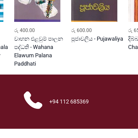
u
q
u
a
ADD TO CART
ADD TO CART
n
රු
400.00
රු
600.00
රු
65
t
වාහන එළවුම් පාලන
පූජාවලිය - Pujawaliya
දිබ්
i
ala
පද්ධති - Wahana
Cha
t
y
Elawum Palana
y
Paddhati
+94 112 685369