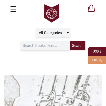
☰
USD $
LKR රු