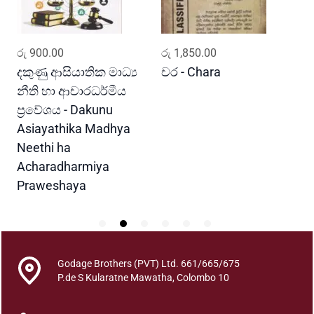
a
r
a
ADD TO CART
ADD TO CART
රු
900.00
රු
1,850.00
ර
n
q
i
දකුණු ආසියාතික මාධ්‍ය
චර - Chara
M
u
නීති හා ආචාරධර්මීය
G
a
ප්‍රවේශය - Dakunu
n
Asiayathika Madhya
t
Neethi ha
i
Acharadharmiya
t
Praweshaya
y
Godage Brothers (PVT) Ltd. 661/665/675
P.de S Kularatne Mawatha, Colombo 10