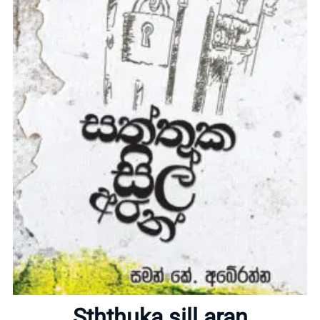
Home
About
Sththuka sill aran