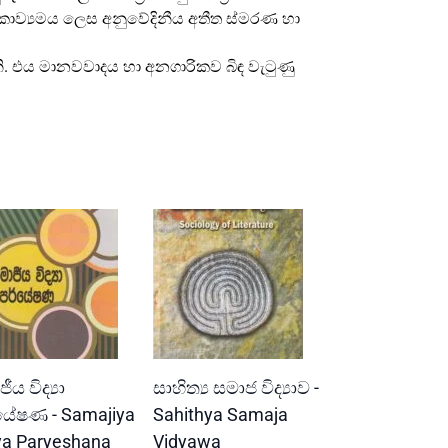
ව කාව්‍යමය ලෙස අනුවේදිනීය අතීත ස්මරණ හා
. එය මානවවාදය හා අනගාරිකව බිඳ වැටුණු
READ MORE
READ MORE
ීය විද්‍යා
සාහිත්‍ය සමාජ විද්‍යාව -
යේෂණ - Samajiya
Sahithya Samaja
ya Paryeshana
Vidyawa