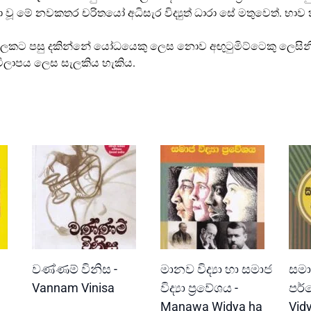
i
ා වූ මේ නවකතර චරිතයෝ අධිසැර විද්‍යුත් ධාරා සේ මතුවෙත්. භා
t
y
 කලකට පසු දකින්නේ යෝධයෙකු ලෙස නොව අඟුටුමිට්ටෙකු ලෙසිනි
විලාපය ලෙස සැලකිය හැකිය.
READ MORE
READ MORE
වණ්ණම් විනිස -
මානව විද්‍යා හා සමාජ
සමාජ
Vannam Vinisa
විද්‍යා ප්‍රවේශය -
පර්
Manawa Widya ha
Vid