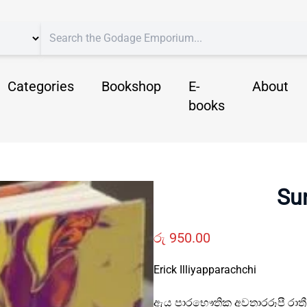
Categories
Bookshop
E-
About
books
Su
රු
950.00
Erick Illiyapparachchi
ඇය පාරභෞතික අවතාරරූපී රාත්‍ර