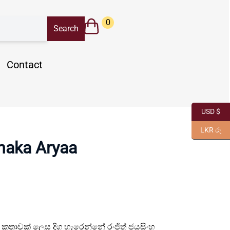
0
Contact
USD $
LKR රු
naka Aryaa
ී කතාවක් ලෙස දිග හැරෙන්නේ රංජිත් ජයසිංහ