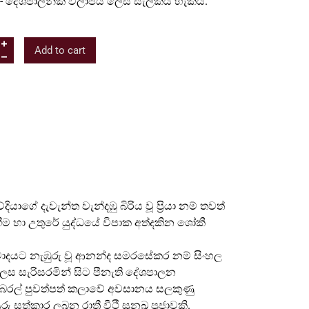
- දේශපාලනික විලාපය ලෙස සැලකිය හැකිය.
Add to cart
යාගේ දැවැන්ත වැන්දඹු බිරිය වූ ප්‍රියා නම් තවත්
ැඟීම හා උතුරේ යුද්ධයේ විපාක අත්දකින ශෝකී
තිවාදයට නැඹුරු වූ ආනන්ද සමරසේකර නම් සිංහල
ලෙස සැරිසරමින් සිට පීනැති දේශපාලන
ලිබරල් පුවත්පත් කලාවේ අවසානය සලකුණු
්කාර ලබන රාත්‍රී වීථි සුනඛ ප්‍රජාවකි.