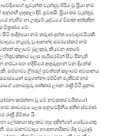
කලාවේදියාගේ දැවැන්ත වැන්දඹු බිරිය වූ ප්‍රියා නම්
රාගී හුදකලා දිවි පුවතයි. ප්‍රියා තම වැන්දඹු
ාදයේ නැඟීම හා උතුරේ යුද්ධයේ විපාක අත්දකින
 චිත්‍රණය වේ.
ිටි ආදිත්‍යයා නම් තරුණ දන්ත වෛද්‍යවරියකි.
ාතිවාදයට නැඹුරු වූ ආනන්ද සමරසේකර නම්
 පුවත්පත් කලාවේ මුලකුරු කියවන අතරේ
හිතුවක්කාර ලෙස සැරිසරමින් සිට පීනැති
ර්ධා සහ හදිසියේ අතුරුදහන් වන දිනේෂ්
ළකි. සම්භාව්‍ය ලිබරල් පුවත්පත් කලාවේ අවසානය
ාජයෙන් සමුගන්නා මර්වින් මැතිව්ස් නම්
ියාගේ නොමසුරු සත්කාර ලබන රාත්‍රී වීථි සුනඛ
තිජ යෝජනා කරන්නා වූ මේ නවකතර චරිතයෝ
ෙත්. භාව කාව්‍යමය ලෙස අනුවේදිනීය අතීත ස්මරණ
ත්‍රී ජීවිතය යි.
කළ මහා ලේඛකයා කලකට පසු දකින්නේ යෝධයෙකු
ි. එය මානවවාදය හා අනගාරිකව බිඳ වැටුණු