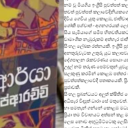
නම් වූ මියගිය ඉංග්‍රීසි පුවත්පත් 
තවත් පුවත්පත් කලාවේදිනියකගේ අනු
දිවිය ගෙවිය යුතු කොළඹ, ජාතිව
ශෝකී පශ්චාත් - අගනගරයක් ලෙස
සිය සැමියාගේ සමීප හිතවතියකට ස
වාමාංශික නැඹුරුකම් අත්හැර ජ
සිංහල ලේඛක රත්නයකි. ඉංග්‍රීසි
අනතුරුවැටක උතුරු යුධ කලාපවල 
දේශපාලන රැකවරණය සොයා යන න
උදුල් නම් තරුණ පෙම්වතුන් යුව
සලකුණු කරමින් කොළඹ පත්තර සම
පුවත්පත්කලාවේදී පතාකයෙකි. ප්‍ර
ප්‍රජාවකි.
සිංහල ප්‍රබන්ධයට අලුත් ක්ෂි
අධිසැර විද්‍යුත් ධාරා සේ මතුව
හා සමතැන් ගන්නේ කොළඹ මධ්‍යම රා
ප්‍රියා තම විවාහයට අත්සන් 
ලෙස නොව අඟුටුමිට්ටෙකු ලෙසින