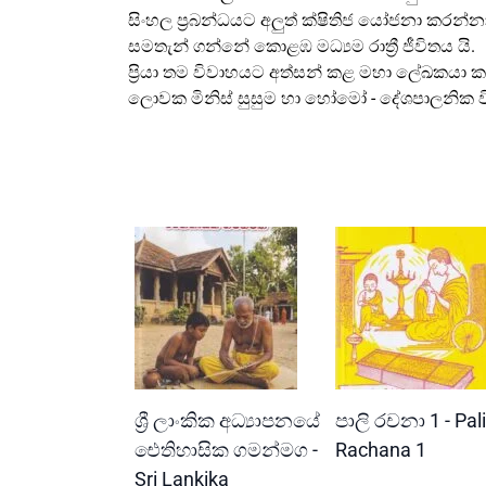
සිංහල ප්‍රබන්ධයට අලුත් ක්ෂිතිජ යෝජනා කරන්න
සමතැන් ගන්නේ කොළඹ මධ්‍යම රාත්‍රී ජීවිතය යි.
ප්‍රියා තම විවාහයට අත්සන් කළ මහා ලේඛකයා
ලොවක මිනිස් සුසුම හා හෝමෝ - දේශපාලනික 
READ MORE
READ MORE
ශ්‍රී ලාංකික අධ්‍යාපනයේ
පාලි රචනා 1 - Pali
ඓතිහාසික ගමන්මග -
Rachana 1
Sri Lankika