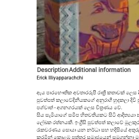
Description
Additional information
Erick Illiyapparachchi
ඇය පාරභෞතික අවතාරරූපී රාත්‍රී කතාවක් ලෙස දිග හ
පුවත්පත් කලාවේදිනියකගේ අනුරාගී හුදකලා දිවි ප
පශ්චාත් - අගනගරයක් ලෙස චිත්‍රණය වේ.
සිය සැමියාගේ සමීප හිතවතියකට සිටි ආදිත්‍යයා
ලේඛක රත්නයකි. ඉංග්‍රීසි පුවත්පත් කලාවේ මු
රැකවරණය සොයා යන නර්ධා සහ හදිසියේ අතුරුදහ
කරමින් කොළඹ පත්තර සමාජයෙන් සමුගන්නා මර්වින්