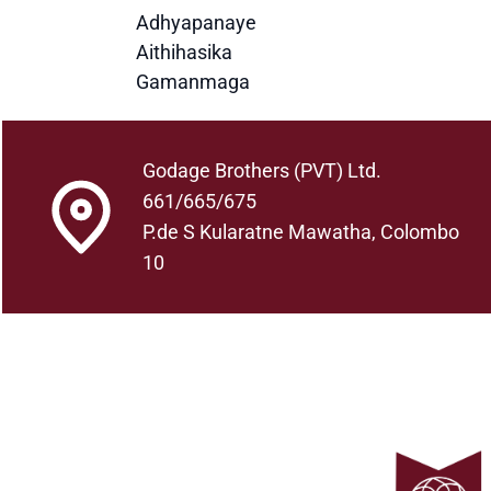
Adhyapanaye
Aithihasika
Gamanmaga
Godage Brothers (PVT) Ltd.
661/665/675
P.de S Kularatne Mawatha, Colombo
10