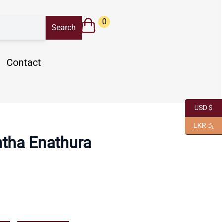
0
Contact
USD $
LKR රු
tha Enathura