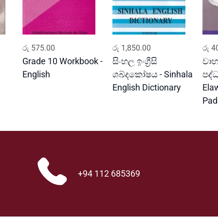
ADD TO CART
ADD TO CART
රු
575.00
රු
1,850.00
රු
40
Grade 10 Workbook -
සිංහල ඉංග්‍රීසි
වාහ
English
ශබ්දකෝෂය - Sinhala
පද්
English Dictionary
Ela
Pad
+94 112 685369