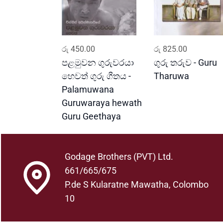
ADD TO CART
ADD TO CART
රු
450.00
රු
825.00
පළමුවන ගුරුවරයා
ගුරු තරුව - Guru
හෙවත් ගුරු ගීතය -
Tharuwa
Palamuwana
Guruwaraya hewath
Guru Geethaya
Godage Brothers (PVT) Ltd.
661/665/675
P.de S Kularatne Mawatha, Colombo
10