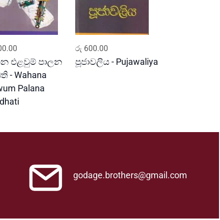
ADD TO CART
ADD TO CART
0.00
රු
600.00
න එළවුම් පාලන
පූජාවලිය - Pujawaliya
ධති - Wahana
wum Palana
dhati
godage.brothers@gmail.com