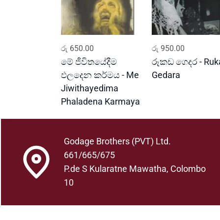
ADD TO CART
ADD TO CART
රු
650.00
රු
950.00
මේ ජීවිතයේදීම
රූකඩ ගෙදර - Ruk
ඵලදෙන කර්මය - Me
Gedara
Jiwithayedima
Phaladena Karmaya
Godage Brothers (PVT) Ltd.
661/665/675
P.de S Kularatne Mawatha, Colombo
10