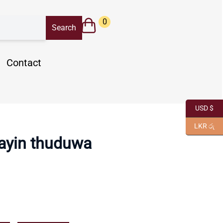
0
Contact
USD $
LKR රු
ayin thuduwa