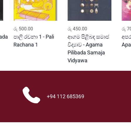
ADD TO CART
ADD TO CART
රු
500.00
රු
450.00
රු
70
ada
පාලි රචනා 1 - Pali
ආගම පිළිබඳ සමාජ
අපරා
Rachana 1
විද්‍යාව - Agama
Apa
Pilibada Samaja
Vidyawa
+94 112 685369