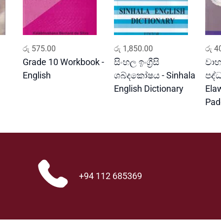
ADD TO CART
ADD TO CART
රු
575.00
රු
1,850.00
රු
40
Grade 10 Workbook -
සිංහල ඉංග්‍රීසි
වාහ
English
ශබ්දකෝෂය - Sinhala
පද්
English Dictionary
Ela
Pad
+94 112 685369