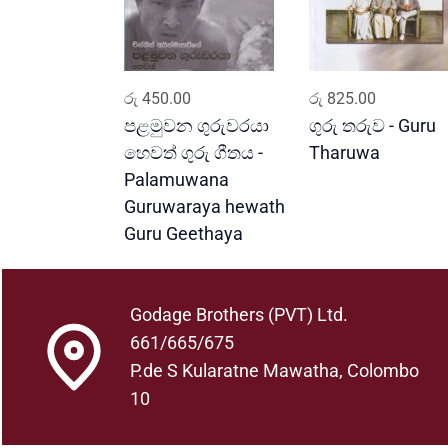
ADD TO CART
ADD TO CART
රු
450.00
රු
825.00
පළමුවන ගුරුවරයා
ගුරු තරුව - Guru
හෙවත් ගුරු ගීතය -
Tharuwa
Palamuwana
Guruwaraya hewath
Guru Geethaya
Godage Brothers (PVT) Ltd.
661/665/675
P.de S Kularatne Mawatha, Colombo
10