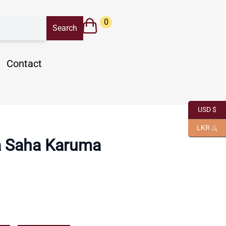
0
Contact
USD $
LKR රු
 Saha Karuma