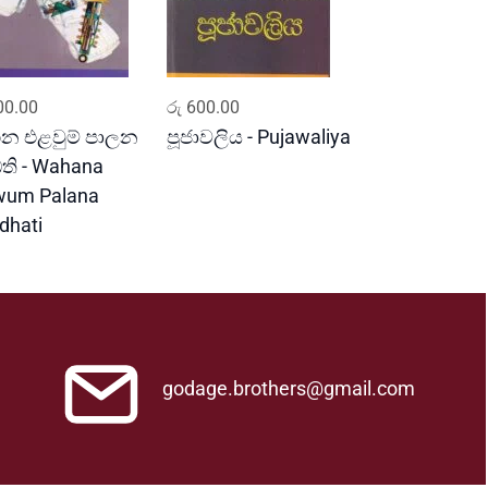
ADD TO CART
ADD TO CART
0.00
රු
600.00
න එළවුම් පාලන
පූජාවලිය - Pujawaliya
ධති - Wahana
wum Palana
dhati
godage.brothers@gmail.com