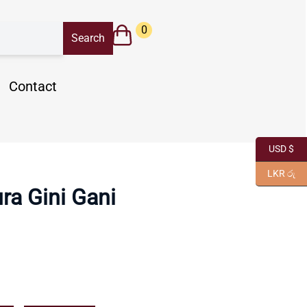
0
Contact
USD $
LKR රු
ra Gini Gani