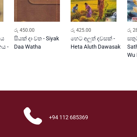
ADD TO CART
ADD TO CART
රු
450.00
රු
425.00
රු
28
වය
සියක් දා වත - Siyak
හෙට අලුත් දවසක් -
සතුට
ය -
Daa Watha
Heta Aluth Dawasak
Sat
Wu 
+94 112 685369