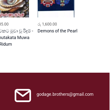
ADD TO CART
ADD TO CART
5.00
රු
1,600.00
කට මුවා වූ රිදුම් -
Demons of the Pearl
hutakata Muwa
Ridum
godage.brothers@gmail.com