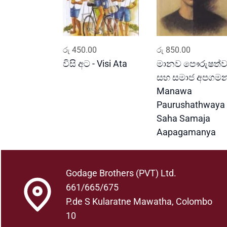
ADD TO CART
ADD TO CART
රු
450.00
රු
850.00
විසි අට - Visi Ata
මානව පෞරුෂත්
සහ සමාජ අපගමන
Manawa
Paurushathwaya
Saha Samaja
Aapagamanya
Godage Brothers (PVT) Ltd.
661/665/675
P.de S Kularatne Mawatha, Colombo
10