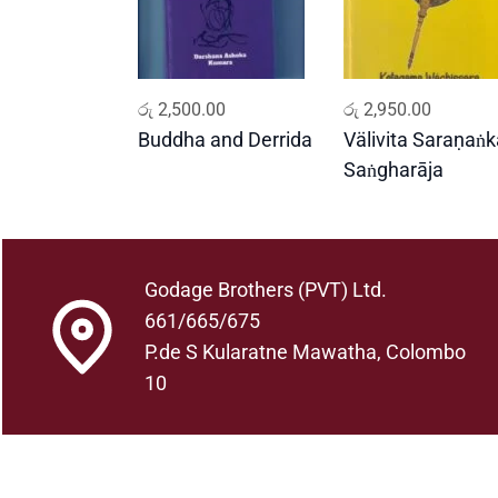
ADD TO CART
ADD TO CART
රු
2,500.00
රු
2,950.00
Buddha and Derrida
Välivita Saraṇaṅk
Saṅgharāja
Godage Brothers (PVT) Ltd.
661/665/675
P.de S Kularatne Mawatha, Colombo
10