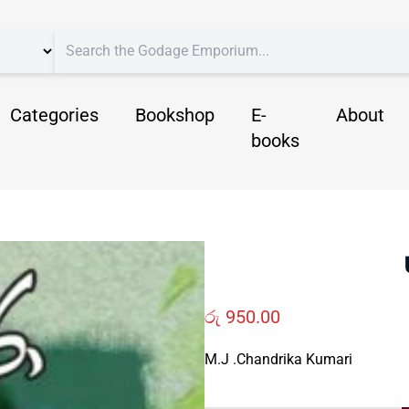
Categories
Bookshop
E-
About
books
රු
950.00
M.J .Chandrika Kumari