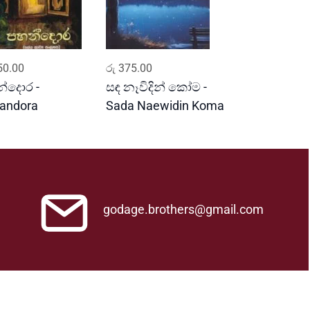
ADD TO CART
ADD TO CART
0.00
රු
375.00
්දොර -
සඳ නෑවිදින් කෝම -
andora
Sada Naewidin Koma
godage.brothers@gmail.com