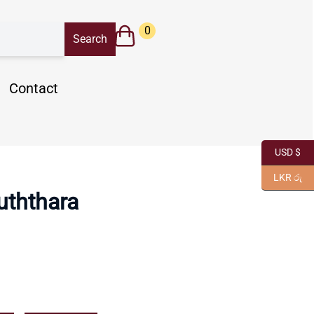
0
Contact
USD $
LKR රු
uththara