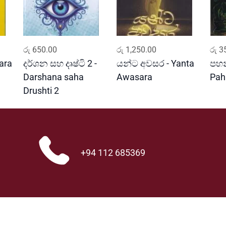
ADD TO CART
ADD TO CART
රු
650.00
රු
1,250.00
රු
35
ara
දර්ශන සහ දෘෂ්ටි 2 -
යන්ට අවසර - Yanta
පහන
Darshana saha
Awasara
Pah
Drushti 2
+94 112 685369