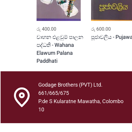
ADD TO CART
ADD TO CART
රු
400.00
රු
600.00
වාහන එළවුම් පාලන
පූජාවලිය - Pujawa
පද්ධති - Wahana
Elawum Palana
Paddhati
Godage Brothers (PVT) Ltd.
661/665/675
P.de S Kularatne Mawatha, Colombo
10