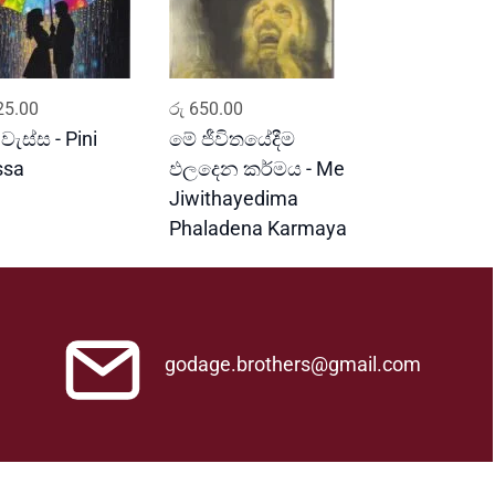
ADD TO CART
ADD TO CART
5.00
රු
650.00
 වැස්ස - Pini
මේ ජීවිතයේදීම
ssa
ඵලදෙන කර්මය - Me
Jiwithayedima
Phaladena Karmaya
godage.brothers@gmail.com