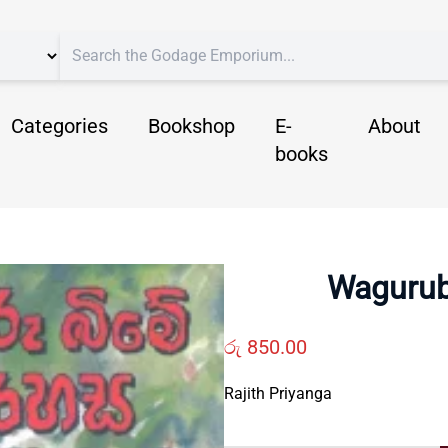
Categories
Bookshop
E-
About
books
Wagurub
රු
850.00
Rajith Priyanga