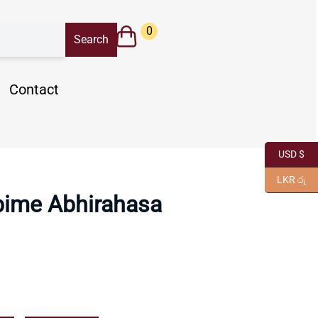
0
Contact
USD $
LKR රු
ime Abhirahasa