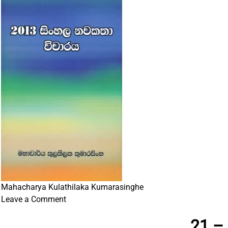
Vidyawa
saha
Ahara
Thakshanaya
Mahacharya Kulathilaka Kumarasinghe
on
Leave a Comment
2013
21 – 
Sinhala