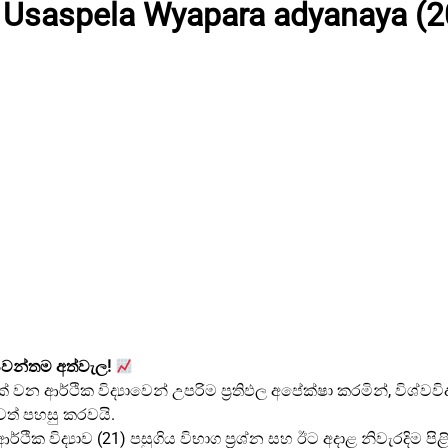
 Usaspela Wyapara adyanaya (2
වාසවන්තම අත්වැල!
ආර්ථික විද්‍යාවෙන් උපරිම ප්‍රතිඵල අපේක්ෂා කරමින්, විශ්වවිද
වත් පහසු කරවයි.
ික විද්‍යාව (21) පසුගිය විභාග ප්‍රශ්න සහ ඊට අදාළ නිවැරදිම පිළ