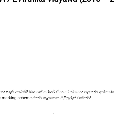
ම අඳුරගෙන නැති අයටයි! ඔයාගේ සරසවි හීනයට තියෙන ලොකුම අභ
ම marking scheme එකට ගැලපෙන පිළිතුරුත් එක්කම!