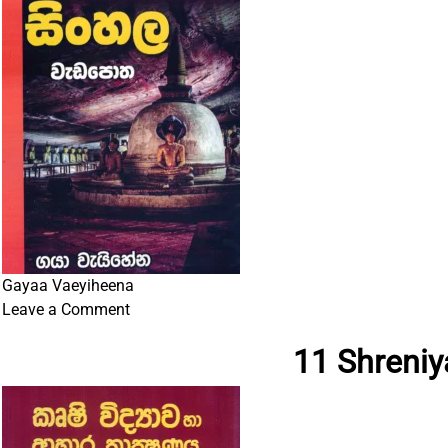
Gayaa Vaeyiheena
on
Leave a Comment
10
11 Shreniy
Shreeniya
Sinhala
Vaedapotha