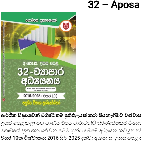
32 – Aposa
Graphic
Design
ආර්ථික විද්‍යාවෙන් විශිෂ්ටතම ප්‍රතිඵලයක් කරා පියනැගීමට විශ්
උසස් පෙළ කලා සහ වාණිජ විෂය ධාරාවන්හි තීරණාත්මකම විෂයක් වන 
ගොඩගේ ප්‍රකාශනයක් වන මෙම ග්‍රන්ථය ඔබේ අධ්‍යයන කටයුතු ත
වසර 10ක විශ්වාසය:
2016 සිට 2025 දක්වා අ.පො.ස. උසස් පෙළ ආර්ථ