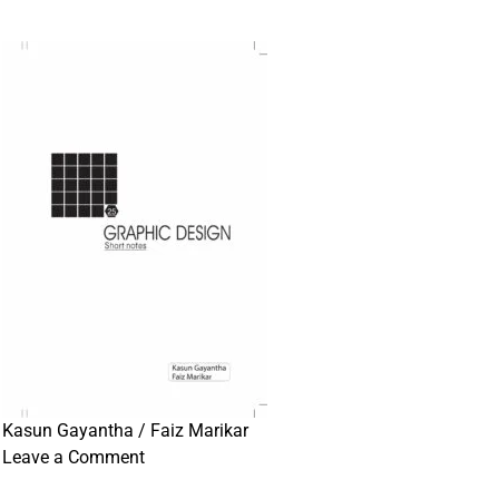
–
A
/
L
Arthika
Vidyawa
(2016
–
2025
)
Kasun Gayantha / Faiz Marikar
on
Leave a Comment
25