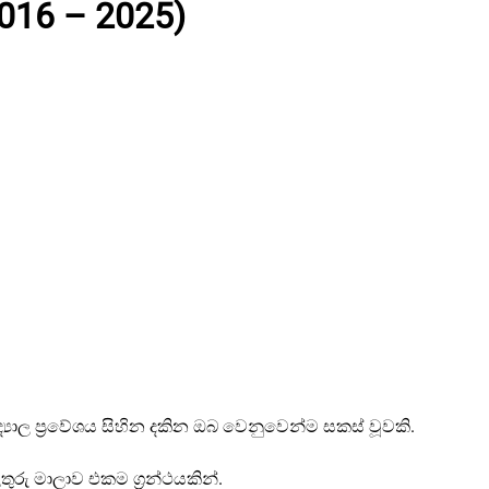
016 – 2025)
්‍යාල ප්‍රවේශය සිහින දකින ඔබ වෙනුවෙන්ම සකස් වූවකි.
ිතුරු මාලාව එකම ග්‍රන්ථයකින්.