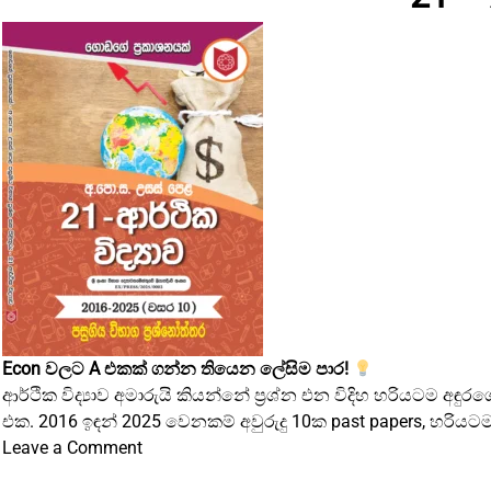
Navakata
Vicharaya
Econ වලට A එකක් ගන්න තියෙන ලේසිම පාර!
ආර්ථික විද්‍යාව අමාරුයි කියන්නේ ප්‍රශ්න එන විදිහ හරියට
එක. 2016 ඉඳන් 2025 වෙනකම් අවුරුදු 10ක past papers, හරියට
on
Leave a Comment
21