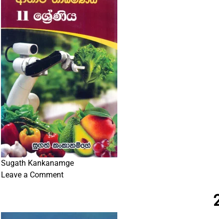
Sugath Kankanamge
on
Leave a Comment
11
Shreniya
Krushi