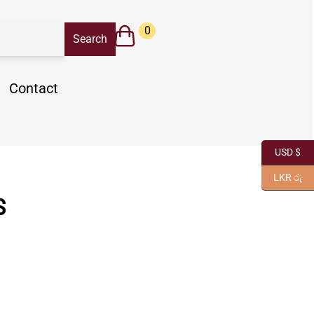
0
Contact
USD $
LKR රු
S