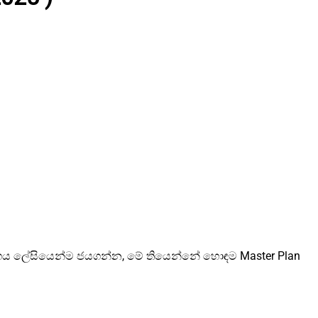
ියෝගය ලේසියෙන්ම ජයගන්න, මේ තියෙන්නේ හොඳම Master Plan